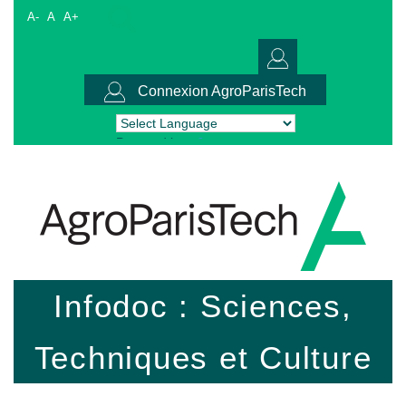
A-
A
A+
Connexion AgroParisTech
Powered by
Translate
Infodoc : Sciences,
Techniques et Culture