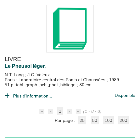
LIVRE
Le Pneusol léger.
N.T. Long
;
J.C. Valeux
Paris : Laboratoire central des Ponts et Chaussées
;
1989
51 p.:tabl.,graph.,sch.,phot.,bibliogr. ; 30 cm
Disponible
Plus d'information...
1
(1 - 8 / 8)
Par page :
25
50
100
200