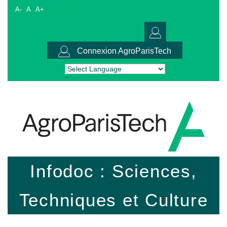
A-
A
A+
Connexion AgroParisTech
Powered by
Translate
Infodoc : Sciences,
Techniques et Culture