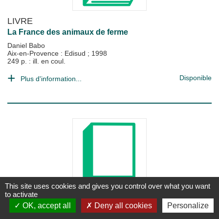
LIVRE
La France des animaux de ferme
Daniel Babo
Aix-en-Provence : Edisud
;
1998
249 p. : ill. en coul.
Disponible
Plus d'information...
This site uses cookies and gives you control over what you want
to activate
LIVRE
OK, accept all
Deny all cookies
Personalize
La futaie irrégulière : théorie et pratique