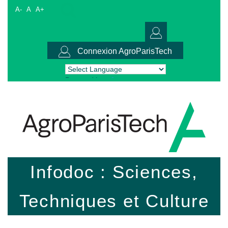
A-
A
A+
Connexion AgroParisTech
Powered by
Translate
Infodoc : Sciences,
Techniques et Culture