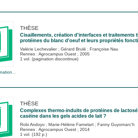
THÈSE
Cisaillements, création d'interfaces et traitements 
protéines du blanc d'oeuf et leurs propriétés fonct
Valérie Lechevalier
;
Gérard Brulé
;
Françoise Nau
Rennes : Agrocampus Ouest
;
2005
1 vol. (pagination discontinue)
mation...
THÈSE
Complexes thermo-induits de protéines de lactosér
caséine dans les gels acides de lait ?
Robi Andoyo
;
Marie-Hélène Famelart
;
Fanny Guyomarc'h
Rennes : Agrocampus Ouest
;
2014
1 vol. (192 p.)