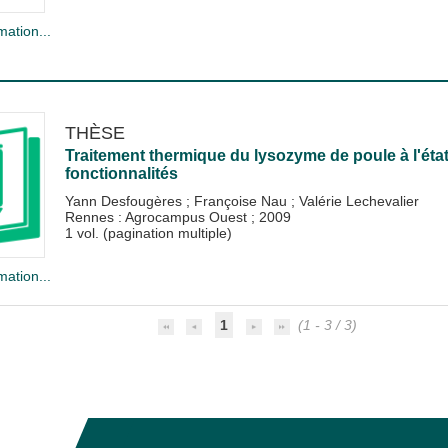
mation...
THÈSE
Traitement thermique du lysozyme de poule à l'état 
fonctionnalités
Yann Desfougères
;
Françoise Nau
;
Valérie Lechevalier
Rennes : Agrocampus Ouest
;
2009
1 vol. (pagination multiple)
mation...
1
(1 - 3 / 3)