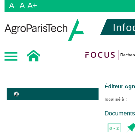
A-
A
A+
Info
Éditeur Ag
localisé à :
Documents d