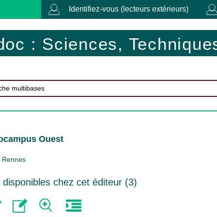
Identifiez-vous (lecteurs extérieurs)
doc : Sciences, Techniques
rocampus Ouest
Rennes
isponibles chez cet éditeur (
3
)