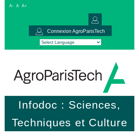
A-
A
A+
Connexion AgroParisTech
Powered by
Translate
Infodoc : Sciences,
Techniques et Culture