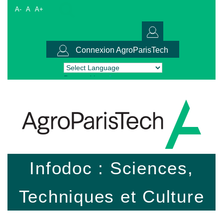
A-
A
A+
Connexion AgroParisTech
Powered by
Translate
Infodoc : Sciences,
Techniques et Culture