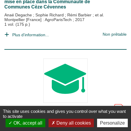
mise en place dans la Communauté de
Communes Cèze Cévennes
Anaé Degache
;
Sophie Richard
;
Rémi Barbier
; et al.
Montpellier [France] : AgroParisTech
;
2017
1 vol. (175 p.)
Non prêtable
Plus d'information...
MÉMOIRE
This site uses cookies and gives you control over what you want
Les Forums Mondiaux de l’Eau
to activate
parviennent-ils à exposer la diversité du
OK, accept all
Deny all cookies
Personalize
monde de l’eau ?