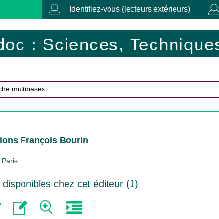
Identifiez-vous (lecteurs extérieurs)
doc : Sciences, Techniques
tions François Bourin
Paris
isponibles chez cet éditeur (
1
)