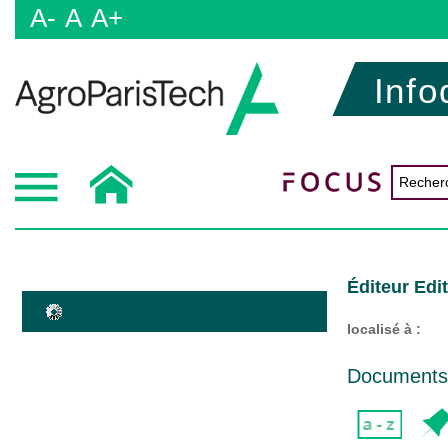
A-
A
A+
Info
Éditeur Edi
localisé à :
Documents d