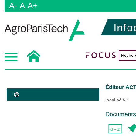
A-
A
A+
Info
Éditeur ACT
localisé à :
Documents d