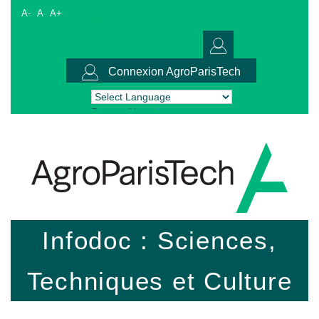
A-
A
A+
Connexion AgroParisTech
Powered by
Translate
Infodoc : Sciences,
Techniques et Culture