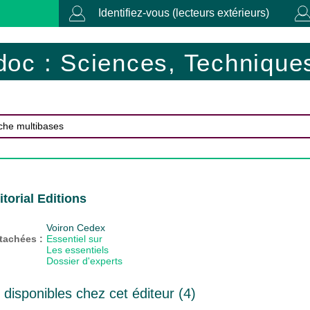
Identifiez-vous (lecteurs extérieurs)
doc : Sciences, Techniques
itorial Editions
Voiron Cedex
ttachées :
Essentiel sur
Les essentiels
Dossier d'experts
isponibles chez cet éditeur (
4
)