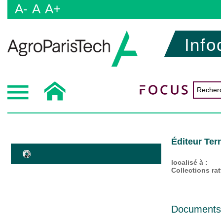
A-
A
A+
Info
Éditeur Terr
localisé à :
Collections ra
Documents d