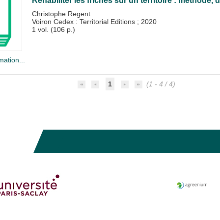
Réhabiliter les friches sur un territoire : méthode, 
Christophe Regent
Voiron Cedex : Territorial Editions
;
2020
1 vol. (106 p.)
mation...
1
(1 - 4 / 4)