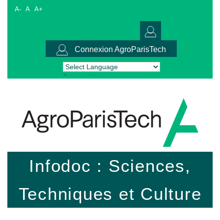
A-
A
A+
Connexion AgroParisTech
Powered by
Translate
Infodoc : Sciences,
Techniques et Culture