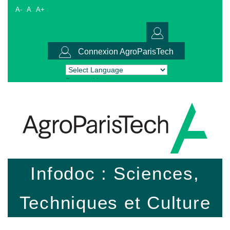
A-
A
A+
Connexion AgroParisTech
Powered by
Translate
Infodoc : Sciences,
Techniques et Culture