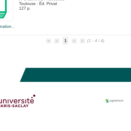
Toulouse : Éd. Privat
127 p.
mation...
1
(1 - 4 / 4)