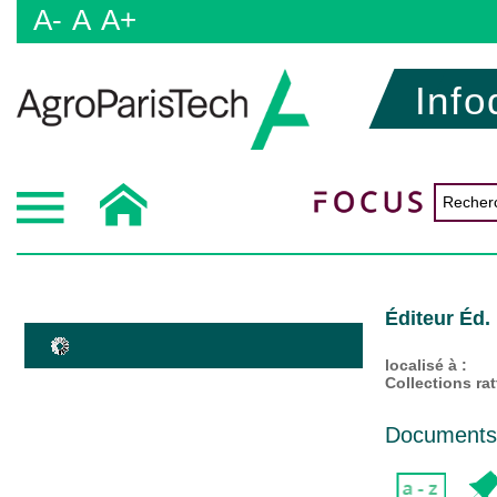
A-
A
A+
Info
Éditeur Éd. 
localisé à :
Collections ra
Documents d