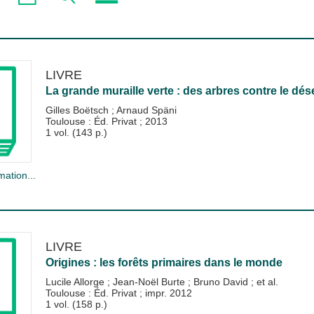
LIVRE
La grande muraille verte : des arbres contre le dés
Gilles Boëtsch
;
Arnaud Späni
Toulouse : Éd. Privat
;
2013
1 vol. (143 p.)
mation...
LIVRE
Origines : les forêts primaires dans le monde
Lucile Allorge
;
Jean-Noël Burte
;
Bruno David
; et al.
Toulouse : Éd. Privat
;
impr. 2012
1 vol. (158 p.)