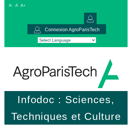
A-
A
A+
Connexion AgroParisTech
Powered by
Translate
Infodoc : Sciences,
Techniques et Culture