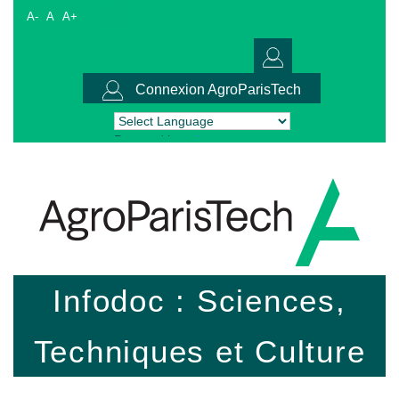
A-
A
A+
Connexion AgroParisTech
Powered by
Translate
Infodoc : Sciences,
Techniques et Culture