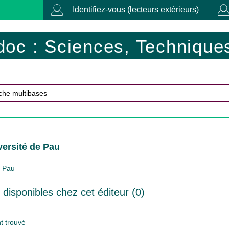
Identifiez-vous (lecteurs extérieurs)
doc : Sciences, Techniques
versité de Pau
Pau
isponibles chez cet éditeur (
0
)
 trouvé