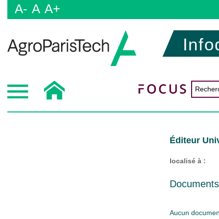
A-
A
A+
Info
Éditeur Uni
localisé à :
Documents d
Aucun document