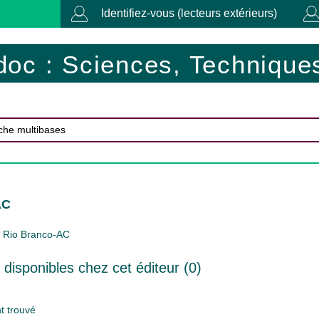
Identifiez-vous (lecteurs extérieurs)
doc : Sciences, Techniques
AC
Rio Branco-AC
isponibles chez cet éditeur (
0
)
 trouvé