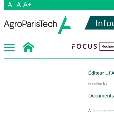
A-
A
A+
Info
Éditeur UF
localisé à :
Documents d
Aucun document