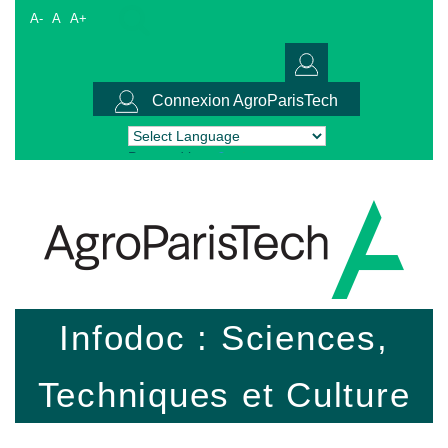
A-
A
A+
Connexion AgroParisTech
Powered by
Translate
Infodoc : Sciences,
Techniques et Culture