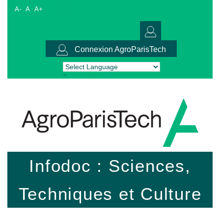
A-
A
A+
Connexion AgroParisTech
Powered by
Translate
Infodoc : Sciences,
Techniques et Culture