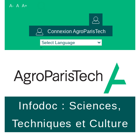
A-
A
A+
Connexion AgroParisTech
Powered by
Translate
Infodoc : Sciences,
Techniques et Culture