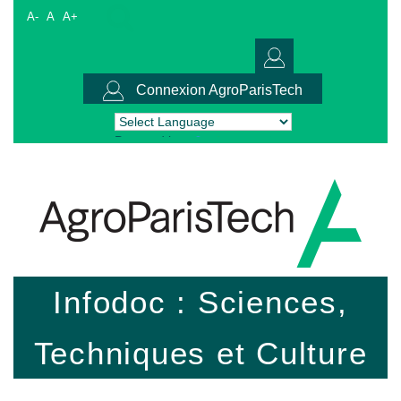
A-
A
A+
Connexion AgroParisTech
Powered by
Translate
Infodoc : Sciences,
Techniques et Culture