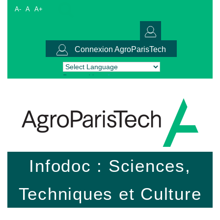
A-
A
A+
Connexion AgroParisTech
Powered by
Translate
Infodoc : Sciences,
Techniques et Culture