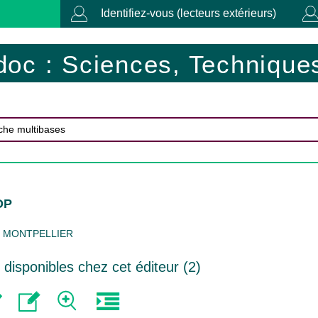
Identifiez-vous (lecteurs extérieurs)
doc : Sciences, Techniques
DP
MONTPELLIER
isponibles chez cet éditeur (
2
)