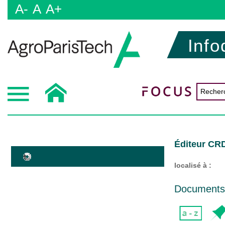
A-
A
A+
Info
Éditeur CR
localisé à :
Documents d