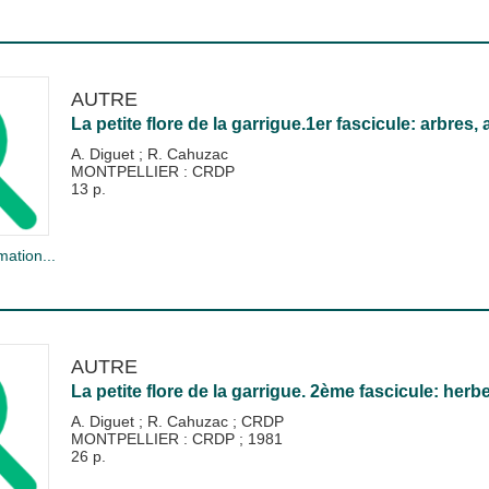
AUTRE
La petite flore de la garrigue.1er fascicule: arbres,
A. Diguet
;
R. Cahuzac
MONTPELLIER : CRDP
13 p.
mation...
AUTRE
La petite flore de la garrigue. 2ème fascicule: herb
A. Diguet
;
R. Cahuzac
;
CRDP
MONTPELLIER : CRDP
;
1981
26 p.