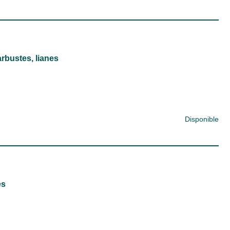
 arbustes, lianes
Disponible
es