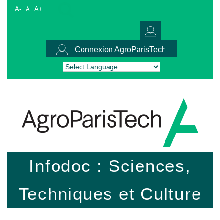
A-
A
A+
Connexion AgroParisTech
Powered by
Translate
Infodoc : Sciences,
Techniques et Culture