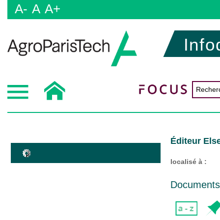
A-
A
A+
Info
Éditeur Else
localisé à :
Documents d