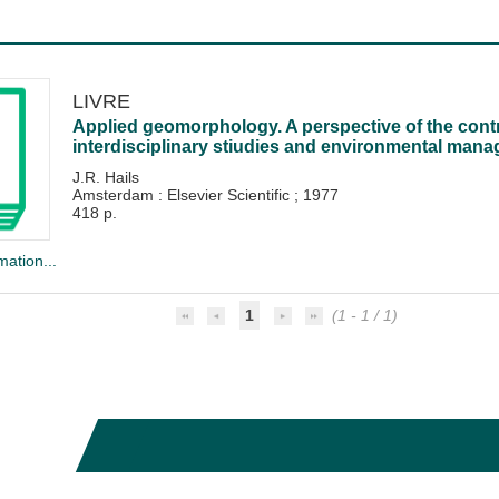
LIVRE
Applied geomorphology. A perspective of the cont
interdisciplinary stiudies and environmental man
J.R. Hails
Amsterdam : Elsevier Scientific
;
1977
418 p.
mation...
1
(1 - 1 / 1)