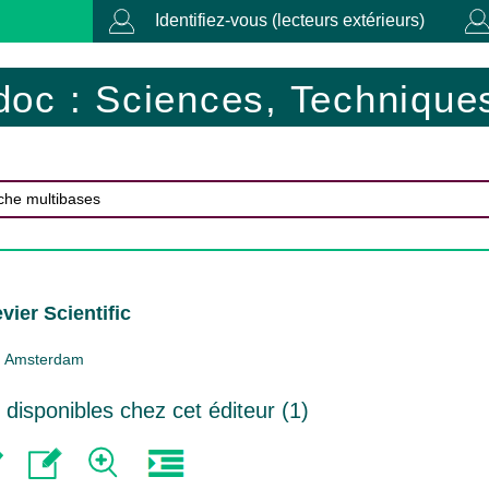
Identifiez-vous (lecteurs extérieurs)
doc : Sciences, Techniques
vier Scientific
Amsterdam
isponibles chez cet éditeur (
1
)