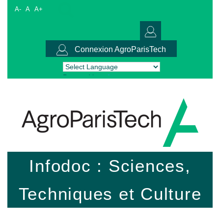
A-
A
A+
Connexion AgroParisTech
Powered by
Translate
Infodoc : Sciences,
Techniques et Culture