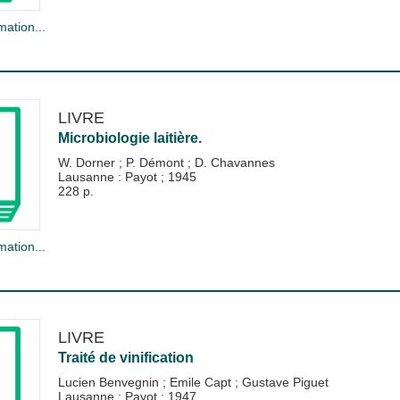
mation...
LIVRE
Microbiologie laitière.
W. Dorner
;
P. Démont
;
D. Chavannes
Lausanne : Payot
;
1945
228 p.
mation...
LIVRE
Traité de vinification
Lucien Benvegnin
;
Emile Capt
;
Gustave Piguet
Lausanne : Payot
;
1947