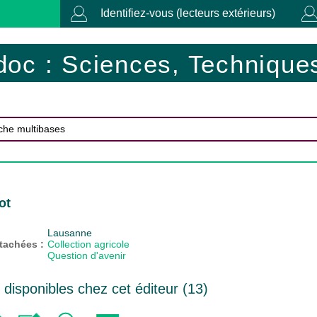
Identifiez-vous (lecteurs extérieurs)
doc : Sciences, Techniques
ot
Lausanne
ttachées :
Collection agricole
Question d'avenir
isponibles chez cet éditeur (
13
)