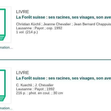
LIVRE
La Forêt suisse : ses racines, ses visages, son ave
Christian Küchli
;
Jeanne Chevalier
;
Jean Bernard Chappuis
Lausanne : Payot
;
cop. 1992
1 vol. (214 p.)
mation...
LIVRE
La Forêt suisse : ses racines, ses visages, son ave
C. Kuechli
;
J. Chevalier
Lausanne : Payot
;
1992
216 p. : phot. en coul. ; 30 cm
mation...