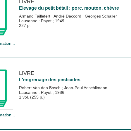
LIVRE
Elevage du petit bétail : porc, mouton, chèvre
Armand Taillefert
;
André Daccord
;
Georges Schaller
Lausanne : Payot
;
1949
227 p.
mation...
LIVRE
L'engrenage des pesticides
Robert Van den Bosch
;
Jean-Paul Aeschlimann
Lausanne : Payot
;
1986
1 vol. (255 p.)
mation...