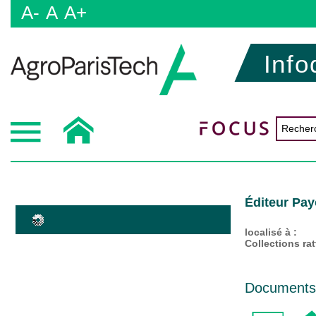
A-
A
A+
Info
Éditeur Pay
localisé à :
Collections ra
Documents d