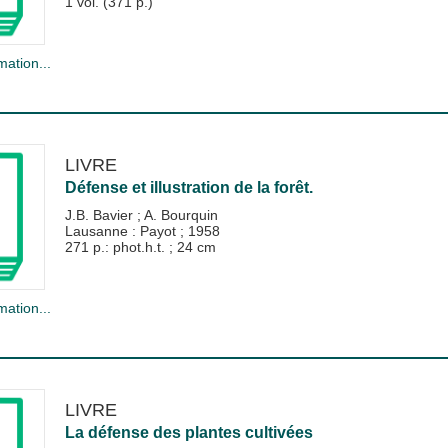
1 vol. (371 p.)
mation...
LIVRE
Défense et illustration de la forêt.
J.B. Bavier
;
A. Bourquin
Lausanne : Payot
;
1958
271 p.: phot.h.t. ; 24 cm
mation...
LIVRE
La défense des plantes cultivées