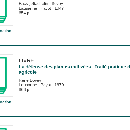
Facs
;
Stachelin
;
Bovey
Lausanne : Payot
;
1947
654 p.
mation...
LIVRE
La défense des plantes cultivées : Traité pratique
agricole
René Bovey
Lausanne : Payot
;
1979
863 p.
mation...