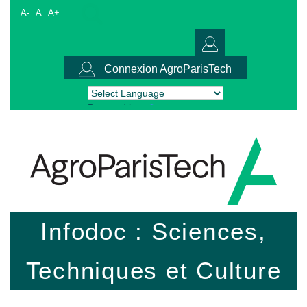
A-
A
A+
Connexion AgroParisTech
Powered by
Translate
Infodoc : Sciences,
Techniques et Culture