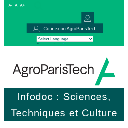
A-
A
A+
Connexion AgroParisTech
Powered by
Translate
Infodoc : Sciences,
Techniques et Culture