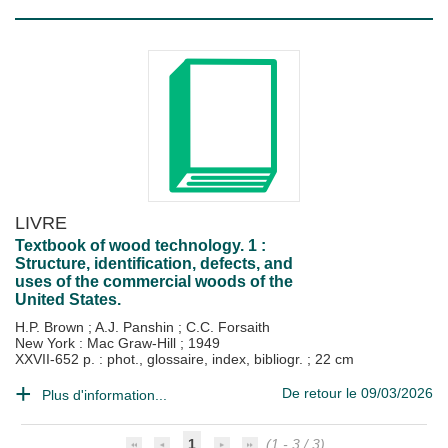
LIVRE
Textbook of wood technology. 1 :
Structure, identification, defects, and
uses of the commercial woods of the
United States.
H.P. Brown
;
A.J. Panshin
;
C.C. Forsaith
New York : Mac Graw-Hill
;
1949
XXVII-652 p. : phot., glossaire, index, bibliogr. ; 22 cm
De retour le 09/03/2026
Plus d'information...
1
(1 - 3 / 3)