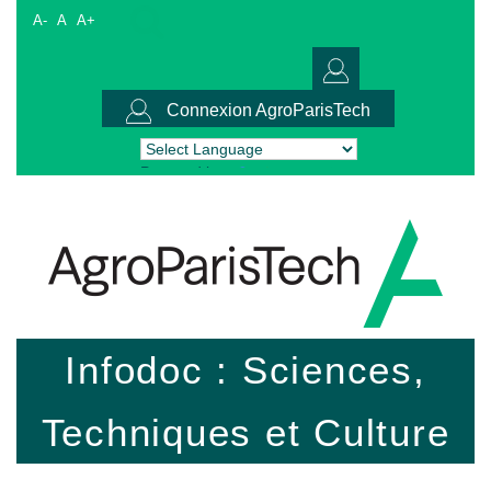
A-
A
A+
Connexion AgroParisTech
Powered by
Translate
Infodoc : Sciences,
Techniques et Culture