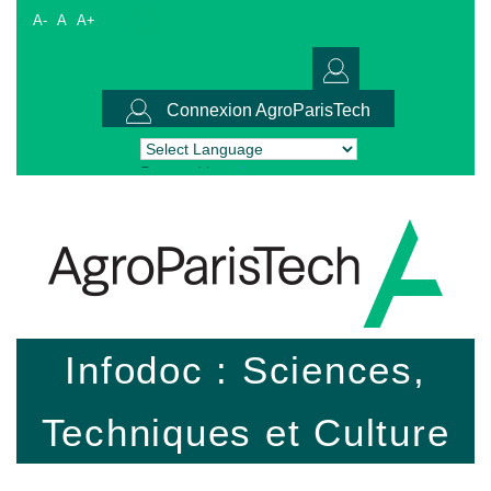
A-
A
A+
Connexion AgroParisTech
Powered by
Translate
Infodoc : Sciences,
Techniques et Culture