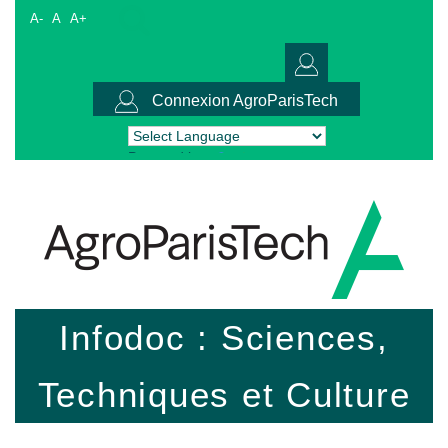
A-
A
A+
Connexion AgroParisTech
Powered by
Translate
Infodoc : Sciences,
Techniques et Culture