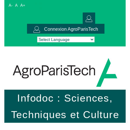
A-
A
A+
Connexion AgroParisTech
Powered by
Translate
Infodoc : Sciences,
Techniques et Culture