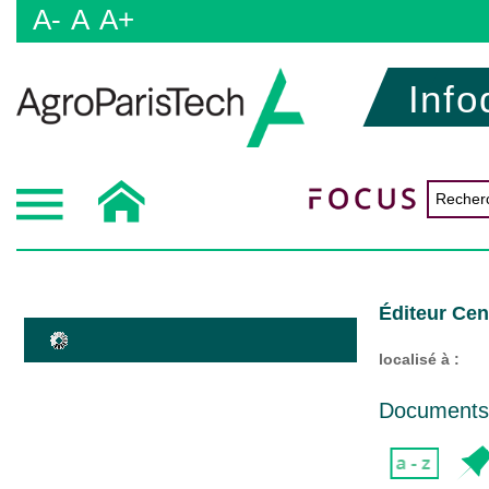
A-
A
A+
Info
Éditeur Cen
localisé à :
Documents d