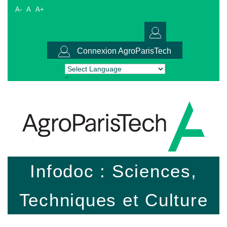
A-
A
A+
Connexion AgroParisTech
Powered by
Translate
Infodoc : Sciences,
Techniques et Culture