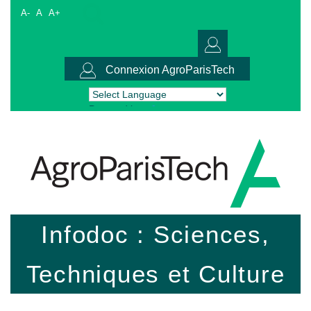
A-
A
A+
Connexion AgroParisTech
Powered by
Translate
Infodoc : Sciences,
Techniques et Culture