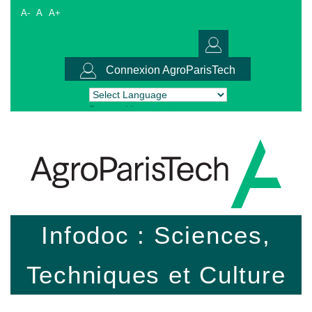
A-
A
A+
Connexion AgroParisTech
Powered by
Translate
Infodoc : Sciences,
Techniques et Culture