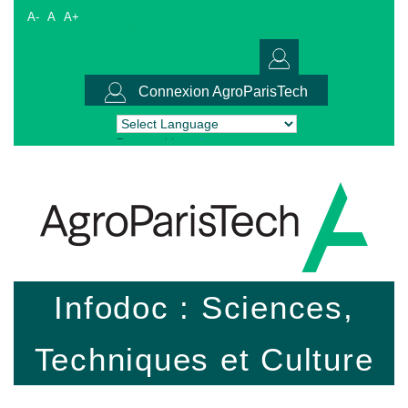
A-
A
A+
Connexion AgroParisTech
Powered by
Translate
Infodoc : Sciences,
Techniques et Culture