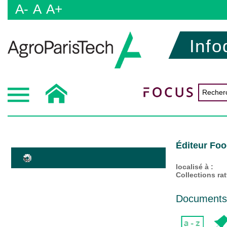
A-
A
A+
Info
Éditeur Foo
localisé à :
Collections ra
Documents d