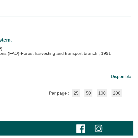
stem.
O)
ions (FAO)-Forest harvesting and transport branch
;
1991
Disponible
Par page :
25
50
100
200