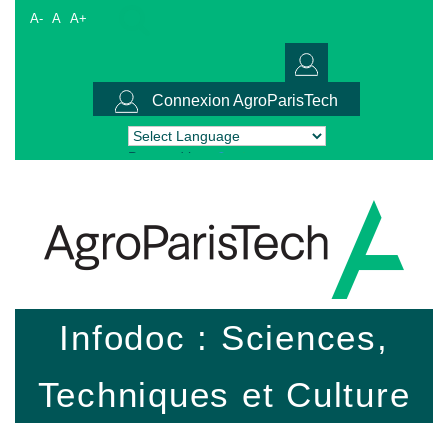
A-
A
A+
Connexion AgroParisTech
Powered by
Translate
Infodoc : Sciences,
Techniques et Culture