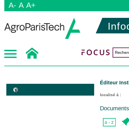
A-
A
A+
Info
Éditeur Ins
localisé à :
Documents d