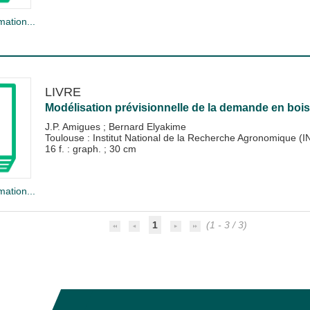
mation...
LIVRE
Modélisation prévisionnelle de la demande en bois
J.P. Amigues
;
Bernard Elyakime
Toulouse : Institut National de la Recherche Agronomique (
16 f. : graph. ; 30 cm
mation...
1
(1 - 3 / 3)