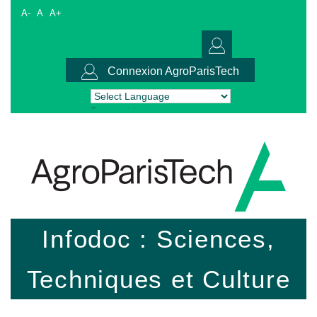
A-
A
A+
Connexion AgroParisTech
Powered by
Translate
Infodoc : Sciences,
Techniques et Culture