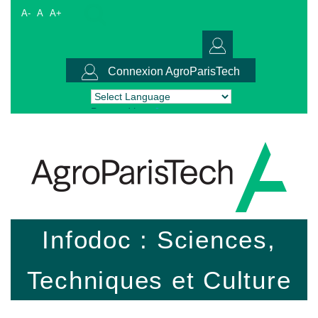
A-
A
A+
Connexion AgroParisTech
Powered by
Translate
Infodoc : Sciences,
Techniques et Culture