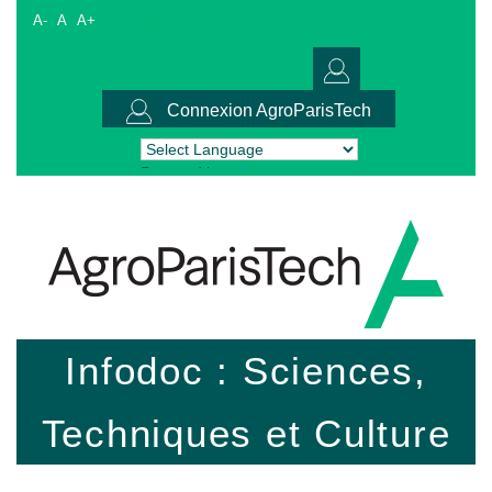
A-
A
A+
Connexion AgroParisTech
Powered by
Translate
Infodoc : Sciences,
Techniques et Culture