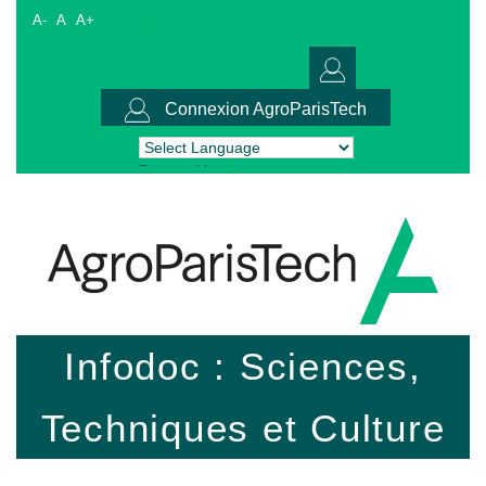
A-
A
A+
Connexion AgroParisTech
Powered by
Translate
Infodoc : Sciences,
Techniques et Culture