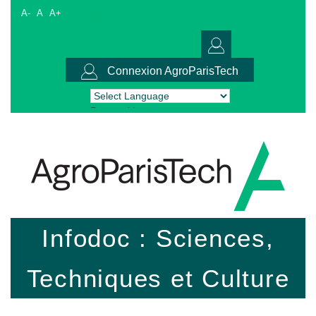
A-
A
A+
Connexion AgroParisTech
Powered by
Translate
Infodoc : Sciences,
Techniques et Culture