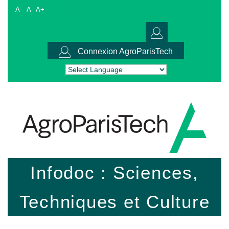
A-
A
A+
Connexion AgroParisTech
Powered by
Translate
Infodoc : Sciences,
Techniques et Culture