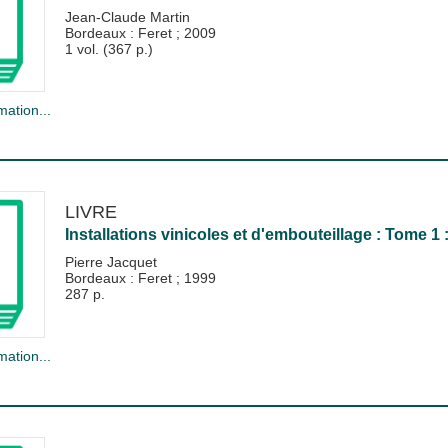
Jean-Claude Martin
Bordeaux : Feret
;
2009
1 vol. (367 p.)
mation...
LIVRE
Installations vinicoles et d'embouteillage : Tome 1
Pierre Jacquet
Bordeaux : Feret
;
1999
287 p.
mation...