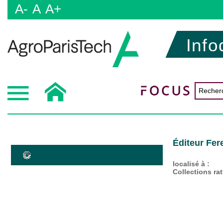
A-
A
A+
Info
Éditeur Fer
localisé à :
Collections ra