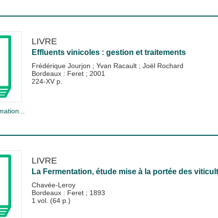
LIVRE
Effluents vinicoles : gestion et traitements
Frédérique Jourjon
;
Yvan Racault
;
Joël Rochard
Bordeaux : Feret
;
2001
224-XV p.
mation...
LIVRE
La Fermentation, étude mise à la portée des viticul
Chavée-Leroy
Bordeaux : Feret
;
1893
1 vol. (64 p.)