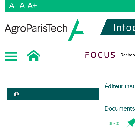
A-
A
A+
Info
Éditeur Inst
Documents d